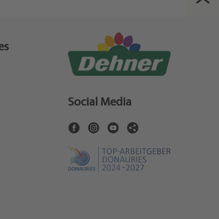
es
Social Media