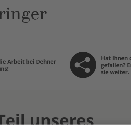
ringer
Hat Ihnen 
ie Arbeit bei Dehner
gefallen? 
uns!
sie weiter.
Teil unseres