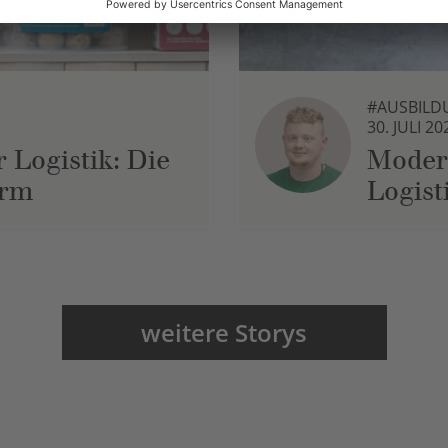
#AUSBILD
30. JULI 20
 Logistik: Die
Moder
urm
Logist
weitere Storys