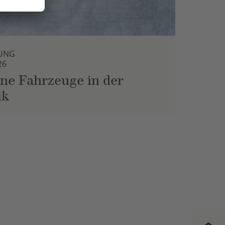
UNG
26
ne Fahrzeuge in der
ik