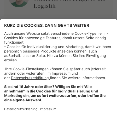
Logistik
Über uns
Dehner Unternehmen
Jobs bei Dehner