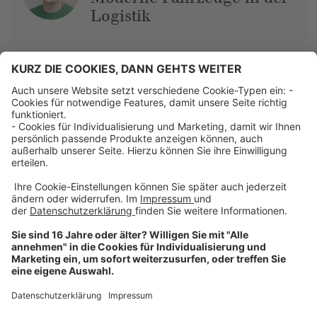
Logistik
Über uns
Dehner Unternehmen
Jobs bei Dehner