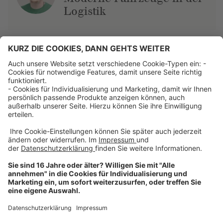
Logistik
Über uns
Dehner Unternehmen
Jobs bei Dehner