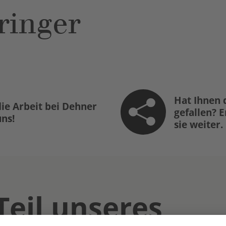
ringer
Hat Ihnen 
ie Arbeit bei Dehner
gefallen? 
uns!
sie weiter.
Teil unseres