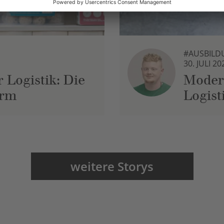
#AUSBILD
30. JULI 20
 Logistik: Die
Moder
urm
Logist
weitere Storys