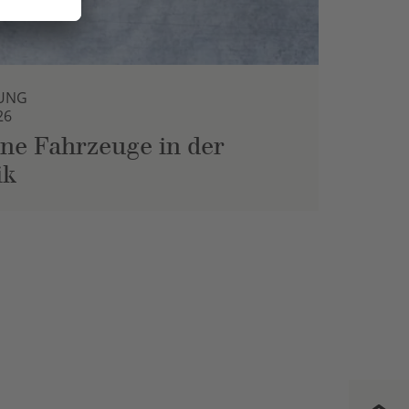
UNG
26
ne Fahrzeuge in der
ik