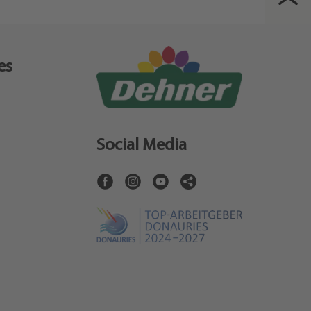
es
Social Media