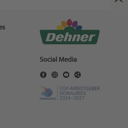
es
Social Media