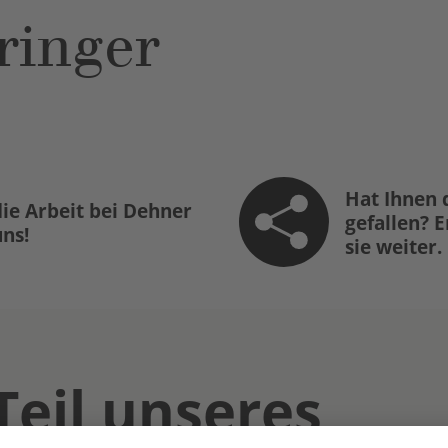
ringer
Hat Ihnen 
ie Arbeit bei Dehner
gefallen? 
uns!
sie weiter.
Teil unseres