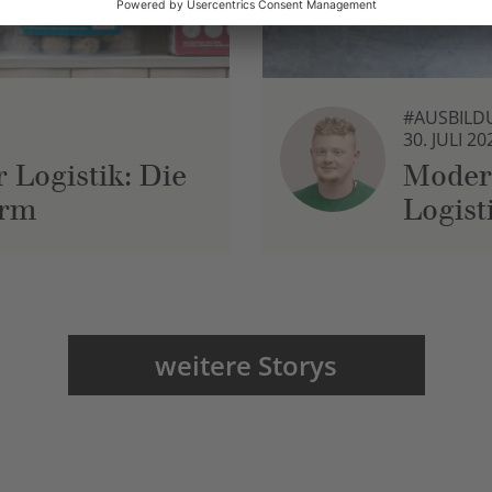
#AUSBILD
30. JULI 20
 Logistik: Die
Moder
urm
Logist
weitere Storys