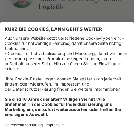
Logistik
Über uns
Dehner Unternehmen
Jobs bei Dehner