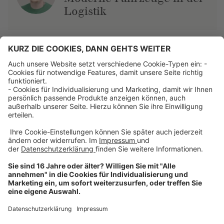
Logistik
Über uns
Dehner Unternehmen
Jobs bei Dehner