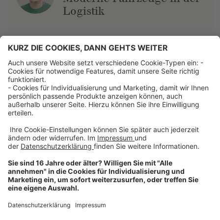
Logistik
Über uns
Dehner Unternehmen
Jobs bei Dehner