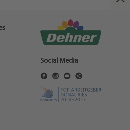
es
Social Media