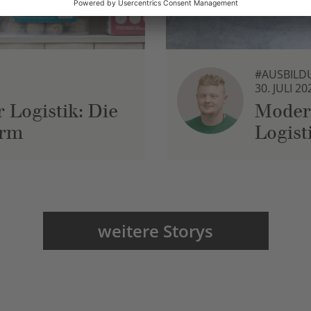
#AUSBILD
30. JULI 20
 Logistik: Die
Moder
urm
Logist
weitere Storys