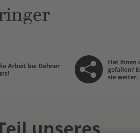
ringer
Hat Ihnen 
ie Arbeit bei Dehner
gefallen? 
uns!
sie weiter.
Teil unseres