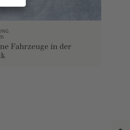
UNG
26
ne Fahrzeuge in der
ik