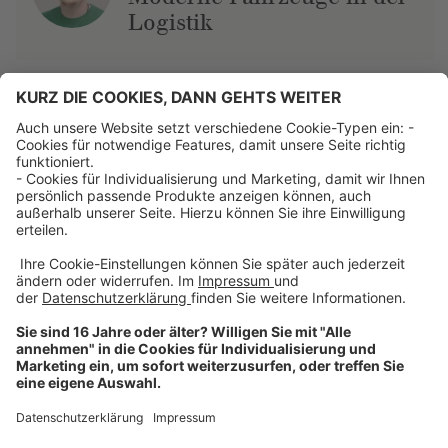
Logistik
Über uns
Dehner Unternehmen
Jobs bei Dehner