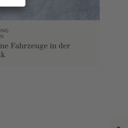
UNG
26
ne Fahrzeuge in der
ik