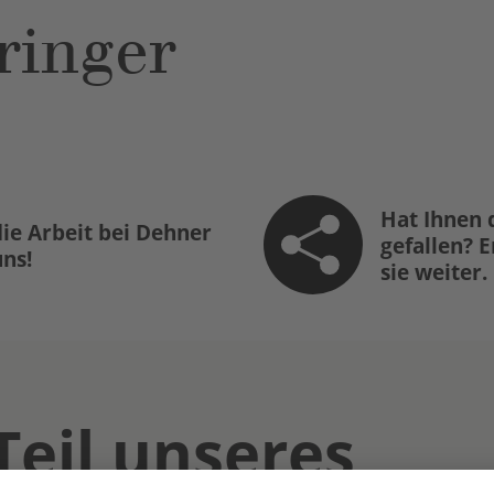
ringer
Hat Ihnen 
ie Arbeit bei Dehner
gefallen? 
uns!
sie weiter.
Teil unseres