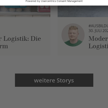
#AUSBILD
30. JULI 20
 Logistik: Die
Moder
urm
Logist
weitere Storys