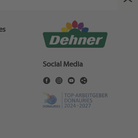
es
Social Media