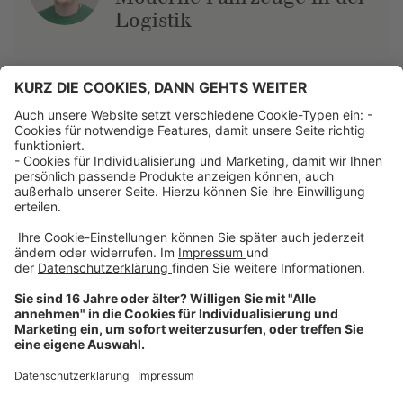
Logistik
Über uns
Dehner Unternehmen
Jobs bei Dehner