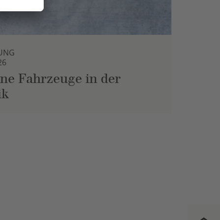
UNG
26
ne Fahrzeuge in der
ik