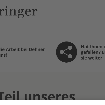
ringer
Hat Ihnen 
ie Arbeit bei Dehner
gefallen? 
uns!
sie weiter.
Teil unseres