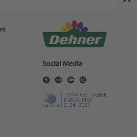
es
Social Media