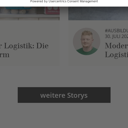
#AUSBILD
30. JULI 20
 Logistik: Die
Moder
urm
Logist
weitere Storys