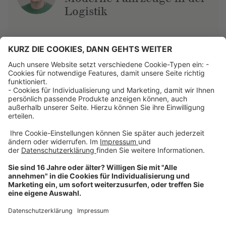
Logistik
Über uns
Dehner Unternehmen
Jobs bei Dehner