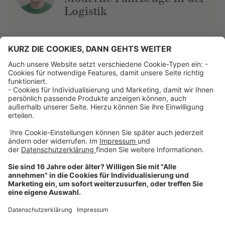
Logistik
Über uns
Dehner Unternehmen
Jobs bei Dehner