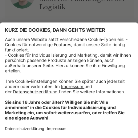
Logistik
Über uns
Dehner Unternehmen
Jobs bei Dehner