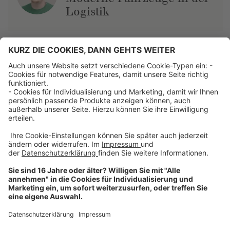
Logistik
Über uns
Dehner Unternehmen
Jobs bei Dehner