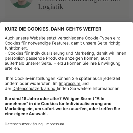
Logistik
Über uns
Dehner Unternehmen
Jobs bei Dehner