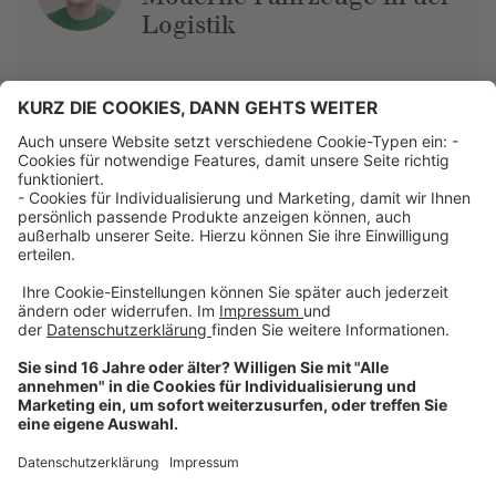
Logistik
Über uns
Dehner Unternehmen
Jobs bei Dehner