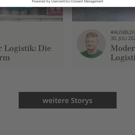
#AUSBILD
30. JULI 20
 Logistik: Die
Moder
urm
Logist
weitere Storys