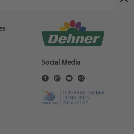
es
Social Media