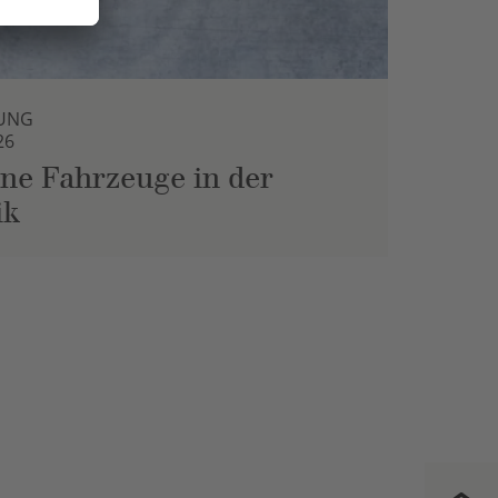
UNG
26
ne Fahrzeuge in der
ik