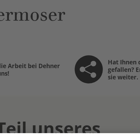
ermoser
Hat Ihnen 
ie Arbeit bei Dehner
gefallen? 
uns!
sie weiter.
Teil unseres