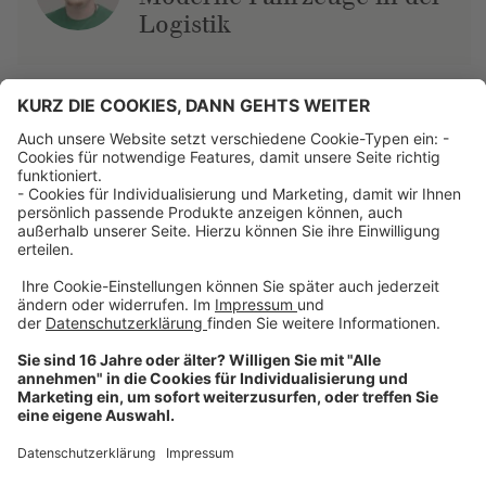
Logistik
Über uns
Dehner Unternehmen
Jobs bei Dehner