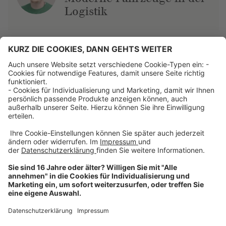
Logistik
Über uns
Dehner Unternehmen
Jobs bei Dehner