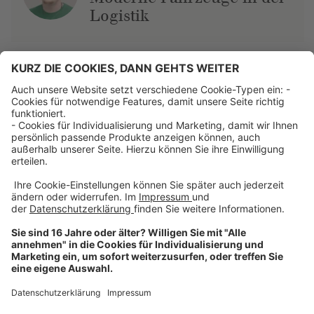
Logistik
Über uns
Dehner Unternehmen
Jobs bei Dehner