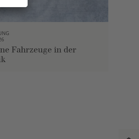
UNG
26
ne Fahrzeuge in der
ik