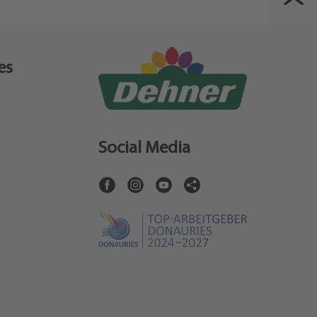
es
Social Media