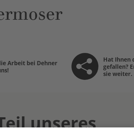
ermoser
Hat Ihnen 
ie Arbeit bei Dehner
gefallen? 
uns!
sie weiter.
Teil unseres