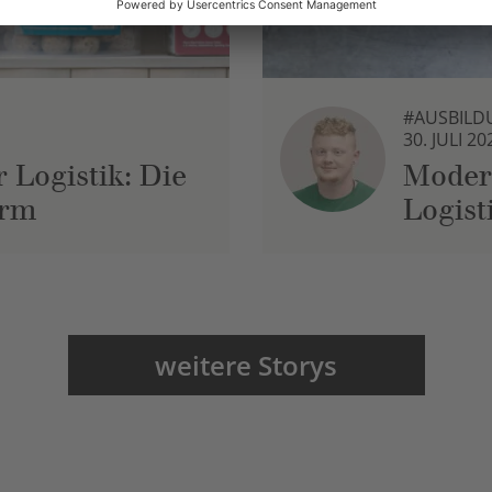
#AUSBILD
30. JULI 20
 Logistik: Die
Moder
urm
Logist
weitere Storys