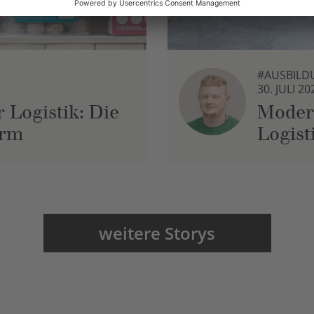
#AUSBILD
30. JULI 20
 Logistik: Die
Moder
urm
Logist
weitere Storys