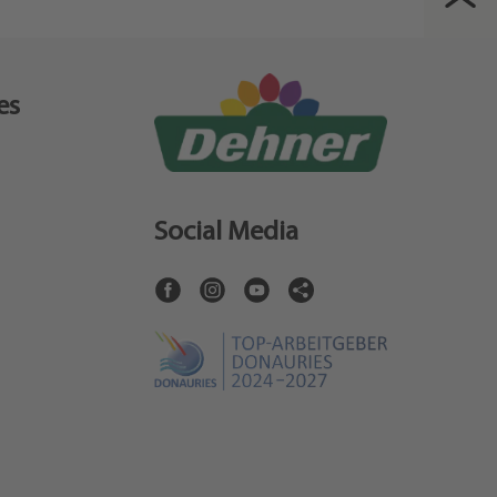
es
Social Media