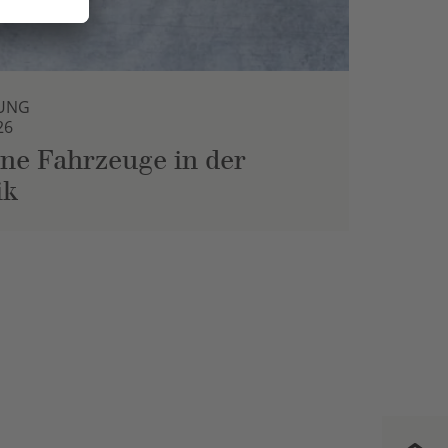
UNG
26
ne Fahrzeuge in der
ik