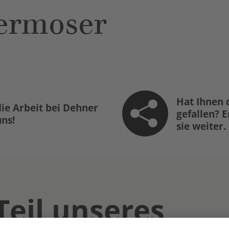
ermoser
Hat Ihnen 
ie Arbeit bei Dehner
gefallen? 
uns!
sie weiter.
Teil unseres