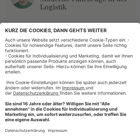
Logistik
Über uns
Dehner Unternehmen
Jobs bei Dehner