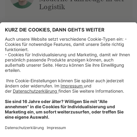
Logistik
Über uns
Dehner Unternehmen
Jobs bei Dehner