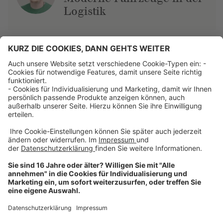
Logistik
Über uns
Dehner Unternehmen
Jobs bei Dehner