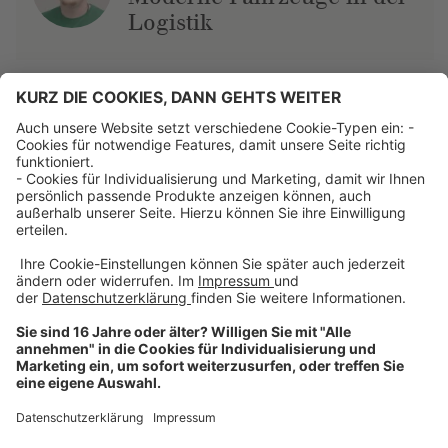
Logistik
Über uns
Dehner Unternehmen
Jobs bei Dehner