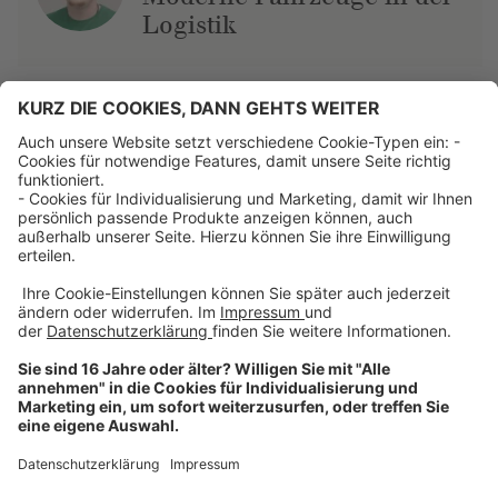
Logistik
Über uns
Dehner Unternehmen
Jobs bei Dehner