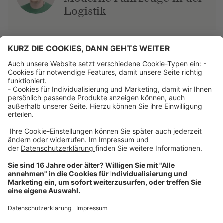
Logistik
Über uns
Dehner Unternehmen
Jobs bei Dehner