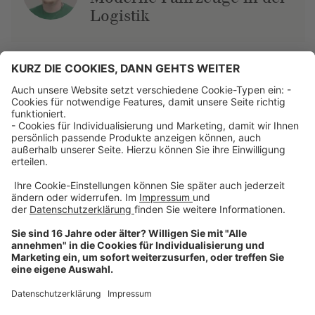
Logistik
Über uns
Dehner Unternehmen
Jobs bei Dehner