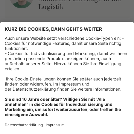
Logistik
Über uns
Dehner Unternehmen
Jobs bei Dehner