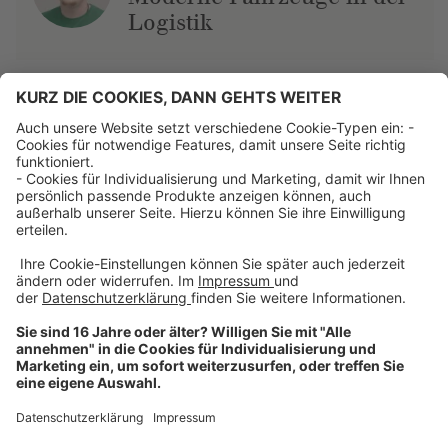
Logistik
Über uns
Dehner Unternehmen
Jobs bei Dehner