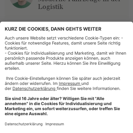
Logistik
Über uns
Dehner Unternehmen
Jobs bei Dehner