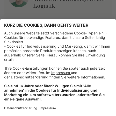
Logistik
Über uns
Dehner Unternehmen
Jobs bei Dehner