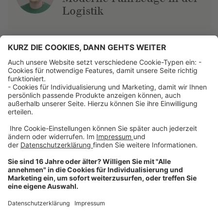
Logistik
Über uns
Dehner Unternehmen
Jobs bei Dehner