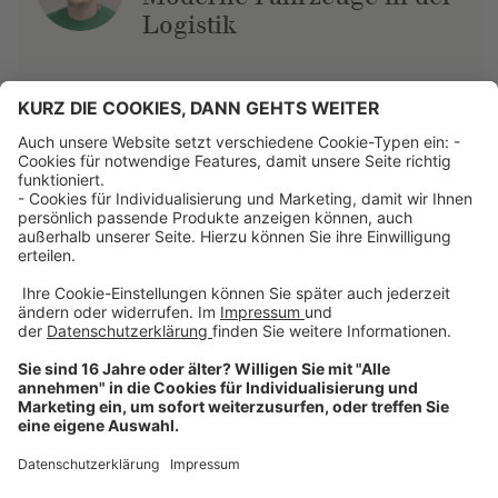
Logistik
Über uns
Dehner Unternehmen
Jobs bei Dehner