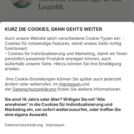
Logistik
Über uns
Dehner Unternehmen
Jobs bei Dehner