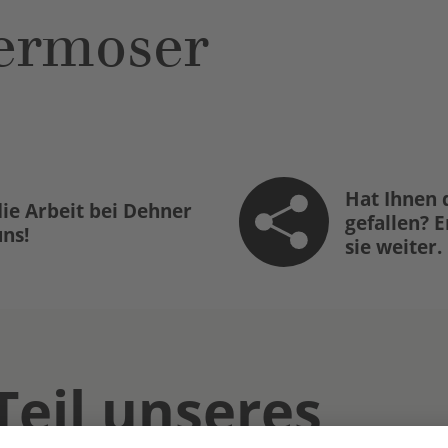
ermoser
Hat Ihnen 
ie Arbeit bei Dehner
gefallen? 
uns!
sie weiter.
Teil unseres