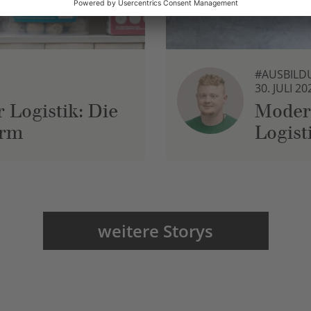
#AUSBILD
30. JULI 20
 Logistik: Die
Moder
urm
Logist
weitere Storys