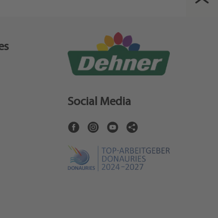
es
Social Media