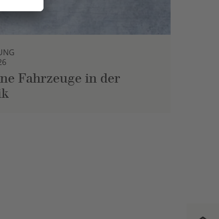
UNG
26
ne Fahrzeuge in der
ik