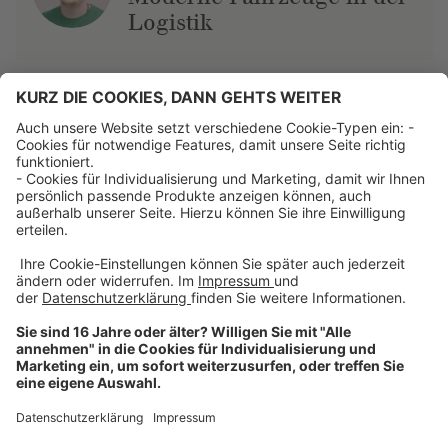
Logistik
Über uns
Dehner Unternehmen
Jobs bei Dehner