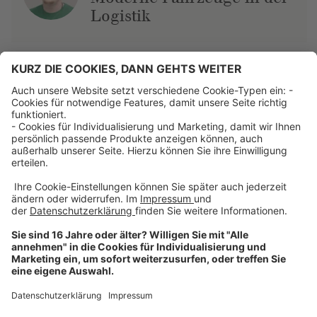
Logistik
Über uns
Dehner Unternehmen
Jobs bei Dehner