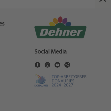
es
Social Media