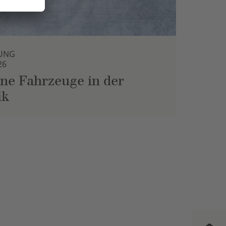
UNG
26
ne Fahrzeuge in der
ik