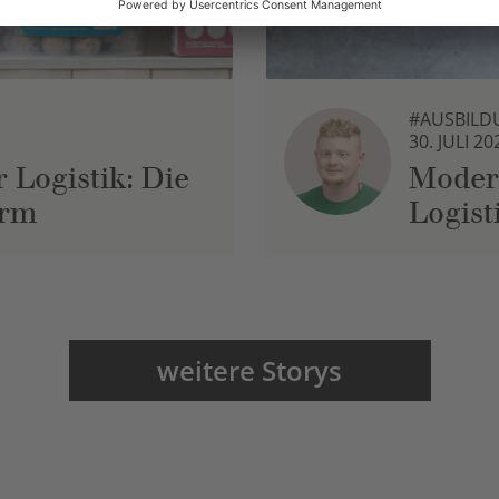
#AUSBILD
30. JULI 20
 Logistik: Die
Moder
urm
Logist
weitere Storys