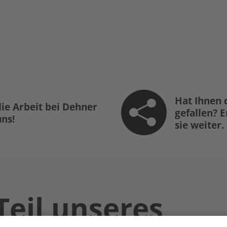
Hat Ihnen 
ie Arbeit bei Dehner
gefallen? 
uns!
sie weiter.
Teil unseres