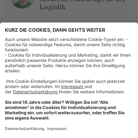
Logistik
Über uns
Dehner Unternehmen
Jobs bei Dehner