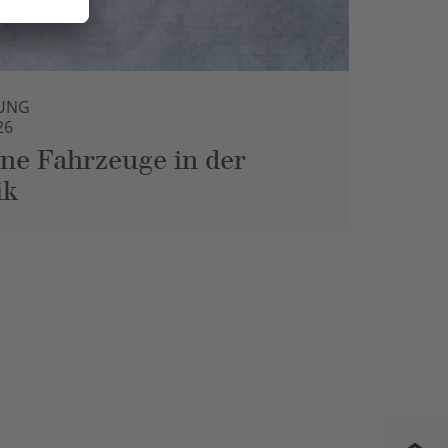
UNG
26
ne Fahrzeuge in der
ik