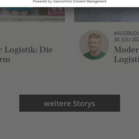
#AUSBILD
30. JULI 20
 Logistik: Die
Moder
urm
Logist
weitere Storys