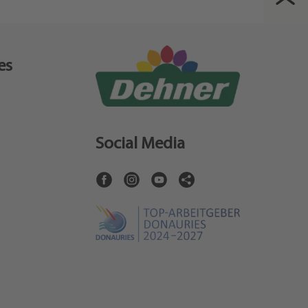
es
Social Media