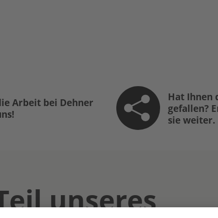
Hat Ihnen 
ie Arbeit bei Dehner
gefallen? 
uns!
sie weiter.
Teil unseres