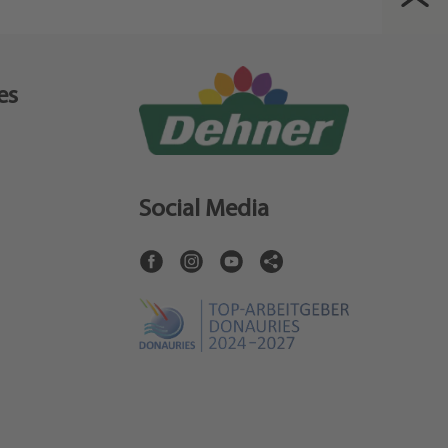
es
Social Media