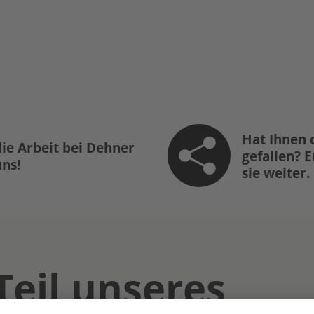
Hat Ihnen 
ie Arbeit bei Dehner
gefallen? 
uns!
sie weiter.
Teil unseres