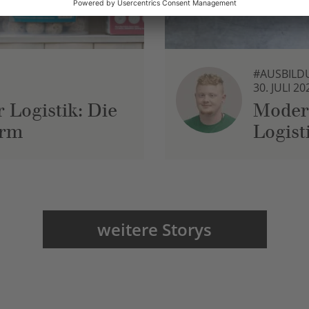
#AUSBILD
30. JULI 20
 Logistik: Die
Moder
urm
Logist
weitere Storys