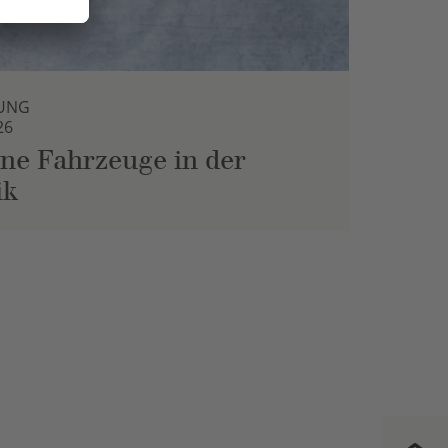
UNG
26
ne Fahrzeuge in der
ik