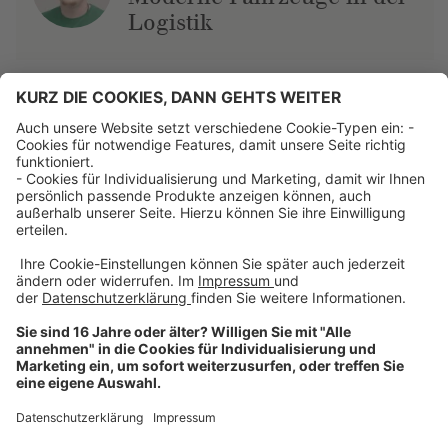
Logistik
Über uns
Dehner Unternehmen
Jobs bei Dehner