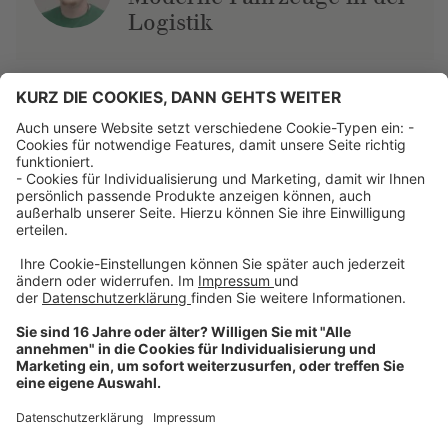
Logistik
Über uns
Dehner Unternehmen
Jobs bei Dehner