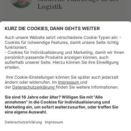
Logistik
Über uns
Dehner Unternehmen
Jobs bei Dehner